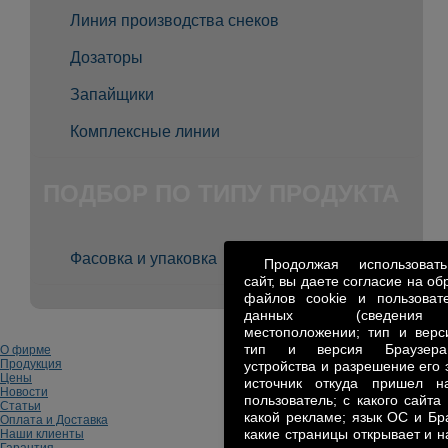
Линия производства снеков
Дозаторы
Запайщики
Комплексные линии
ПОДБОР ПО ТИПУ ПРОДУКТА
Фасовка и упаковка
Продолжая использова
сайт, вы даете согласие на об
файлов cookie и пользовате
данных (сведен
местоположении; тип и верс
тип и версия Браузера
О фирме
Продукция
устройства и разрешение его 
Цены
источник откуда пришел н
Новости
пользователь; с какого сайта
Статьи
какой рекламе; язык ОС и Бр
Оплата и Доставка
какие страницы открывает и н
Наши клиенты
Гарантия