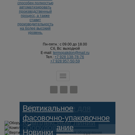
Пн-пятн.: с 09.00 до 18.00
Сб, Вс: выходной
E-mail:
termopakdon@mail.ru
Тел.:
+7 928 138-78-76
+7 928 957-50-59
Меню
Оборудование для
Вертикальное
Заказать звонок
фасовки и упаковки
фасовочно-упаковочное
Избранное
/
Корзина
Комплексные линии
оборудование
Новинки