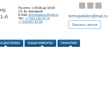
Пн-пятн.: с 09.00 до 18.00
ну,
Сб, Вс: выходной
E-mail:
termopakdon@mail.ru
 1-А
termopakdon@mail.ru
Тел.:
+7 928 138-78-76
+7 928 957-50-59
Заказать звонок
 И ДОСТАВКА
НАШИ КЛИЕНТЫ
ГАРАНТИЯ