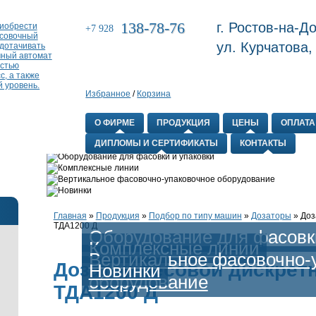
138-78-76
г. Ростов-на-До
+7 928
ул. Курчатова,
Избранное
/
Корзина
О ФИРМЕ
ПРОДУКЦИЯ
ЦЕНЫ
ОПЛАТА
ДИПЛОМЫ И СЕРТИФИКАТЫ
КОНТАКТЫ
Главная
»
Продукция
»
Подбор по типу машин
»
Дозаторы
»
Доз
ТДА1200 Д
Оборудование для фасовки
Комплексные линии
Вертикальное фасовочно-
Дозатор весовой дискрет
Новинки
оборудование
ТДА1200 Д