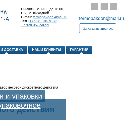
Пн-пятн.: с 09.00 до 18.00
ну,
Сб, Вс: выходной
E-mail:
termopakdon@mail.ru
 1-А
termopakdon@mail.ru
Тел.:
+7 928 138-78-76
+7 928 957-50-59
Заказать звонок
 И ДОСТАВКА
НАШИ КЛИЕНТЫ
ГАРАНТИЯ
атор весовой дискретного действия
 и упаковки
упаковочное
ного действия