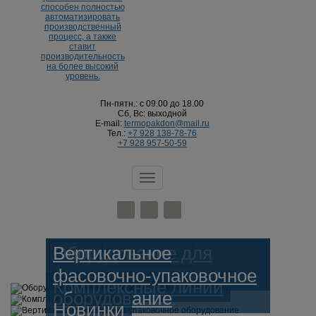
Пн-пятн.: с 09.00 до 18.00
Сб, Вс: выходной
E-mail:
termopakdon@mail.ru
Тел.:
+7 928 138-78-76
+7 928 957-50-59
Меню
Оборудование для
Вертикальное
Заказать звонок
фасовки и упаковки
фасовочно-упаковочное
Избранное
/
Корзина
Комплексные линии
оборудование
Новинки