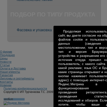
ПОДБОР ПО ТИПУ ПРОДУКТА
Фасовка и упаковка
Продолжая использова
сайт, вы даете согласие на об
файлов cookie и пользовате
данных (сведен
местоположении; тип и верс
тип и версия Браузера
О фирме
Продукция
устройства и разрешение его 
Цены
источник откуда пришел н
Новости
пользователь; с какого сайта
Статьи
какой рекламе; язык ОС и Бр
Оплата и Доставка
какие страницы открывает и н
Наши клиенты
Гарантия
кнопки нажимает пользовате
Дипломы и сертификаты
адрес) с помощью интернет-
Контакты
Яндекс.Метрика в 
Новинки
функционирования с
Политика конфиденциальности
Copyright ©
ИП Турченкова Т.С. 2009 - 2025
проведения ретаргетин
проведения статистич
исследований и обзоров. Есл
хотите, чтобы ваши д