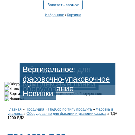
Заказать звонок
Избранное
/
Корзина
Оборудование для
Вертикальное
фасовки и упаковки
фасовочно-упаковочное
Комплексные линии
оборудование
Новинки
Главная
»
Продукция
»
Подбор по типу продукта
»
Фасовка и
упаковка
»
Оборудование для фасовки и упаковки сахара
»
ТДА
1200-ВД2